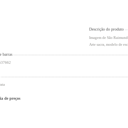
Descrição do produto
Imagem de São Raimundo N
Arte sacra, modelo de esc
e barras
537662
ata
ia de preços