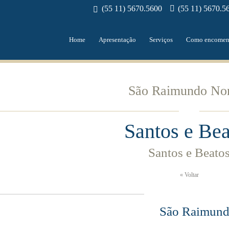
(55 11) 5670.5600
(55 11) 5670.5
Home
Apresentação
Serviços
Como encomen
São Raimundo No
Santos e Bea
Santos e Beato
« Voltar
São Raimund