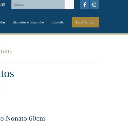
600
dar
Histórias e Símbolos
Contato
Loja Virtual
nato
tos
s
o Nonato 60cm