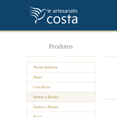
Produtos
Nossa Senhora
Jesus
Crucifixos
Santos e Beatos
Santas e Beatas
Natal