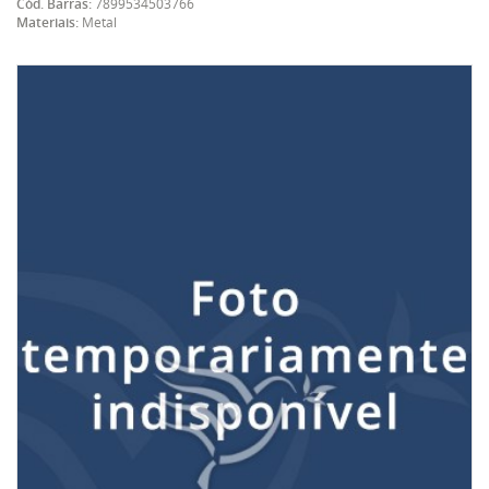
Cód. Barras:
7899534503766
Materiais:
Metal