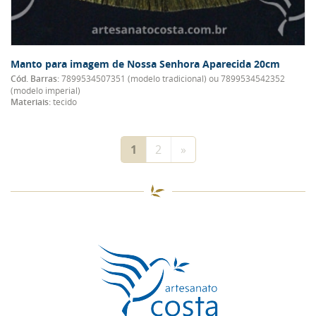
Manto para imagem de Nossa Senhora Aparecida 20cm
Cód. Barras:
7899534507351 (modelo tradicional) ou 7899534542352
(modelo imperial)
Materiais:
tecido
Navegação
1
2
»
por
Produtos