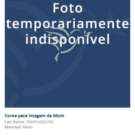
Coroa para imagem de 60cm
Cód. Barras:
7899534503780
Materiais:
Metal