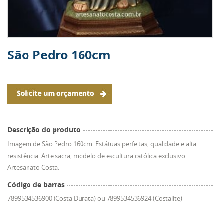
São Pedro 160cm
Descrição do produto
Imagem de São Pedro 160cm. Estátuas perfeitas, qualidade e alta
resistência. Arte sacra, modelo de escultura católica exclusivo
Artesanato Costa.
Código de barras
7899534536900 (Costa Durata) ou 7899534536924 (Costalite)