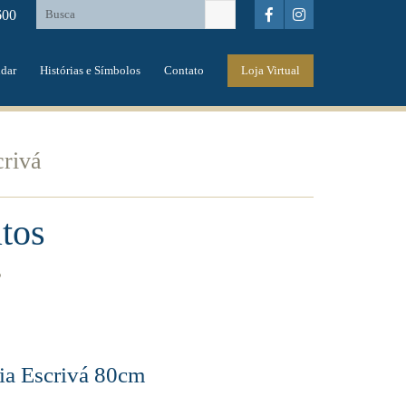
600
dar
Histórias e Símbolos
Contato
Loja Virtual
crivá
tos
s
ia Escrivá 80cm