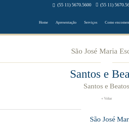
(55 11) 5670.5600
(55 11) 5670.5
Home
Apresentação
Serviços
Como encomen
São José Maria Es
Santos e Bea
Santos e Beato
« Voltar
São José Mar