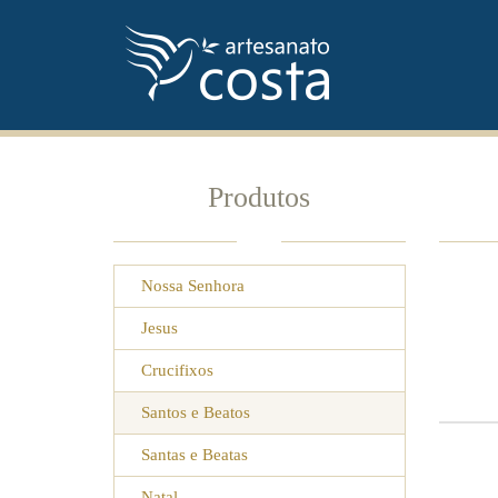
Produtos
Nossa Senhora
Jesus
Crucifixos
Santos e Beatos
Santas e Beatas
Natal