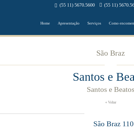
(55 11) 5670.5600
(55 11) 5670.5
Home
Apresentação
Serviços
Como encomen
São Braz
Santos e Bea
Santos e Beato
« Voltar
São Braz 11