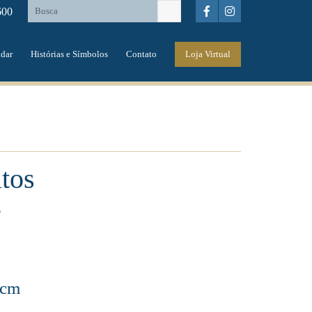
600
dar
Histórias e Símbolos
Contato
Loja Virtual
tos
s
0cm