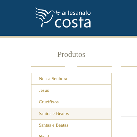
Produtos
Nossa Senhora
Jesus
Crucifixos
Santos e Beatos
Santas e Beatas
Natal