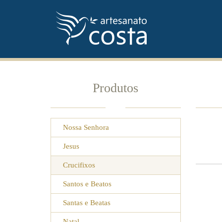
Produtos
Nossa Senhora
Jesus
Crucifixos
Santos e Beatos
Santas e Beatas
Natal