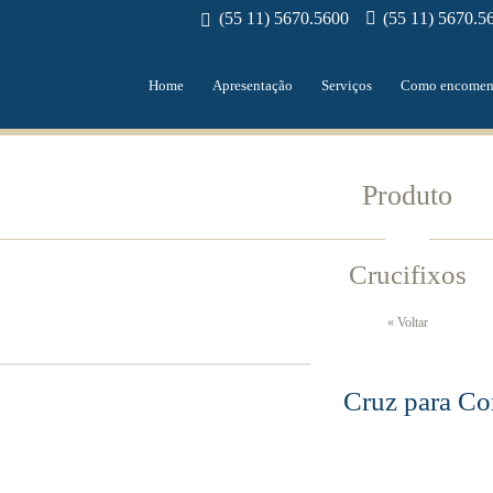
(55 11) 5670.5600
(55 11) 5670.5
Home
Apresentação
Serviços
Como encomen
Produto
Crucifixos
« Voltar
Cruz para Co