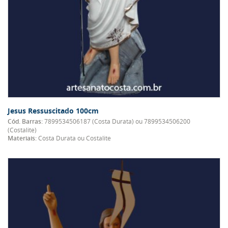
Jesus Ressuscitado 100cm
Cód. Barras:
7899534506187 (Costa Durata) ou 7899534506200
(Costalite)
Materiais:
Costa Durata ou Costalite