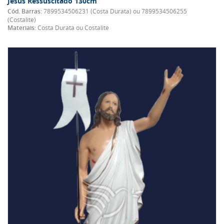
Jesus Ressuscitado 130cm
Cód. Barras:
7899534506231 (Costa Durata) ou 7899534506255
(Costalite)
Materiais:
Costa Durata ou Costalite