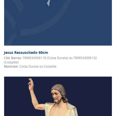
Jesus Ressuscitado 60cm
Cód. Barras:
7899534506118 (Costa Durata) ou 7899534506132
(Costalite)
Materiais:
Costa Durata ou Costalite