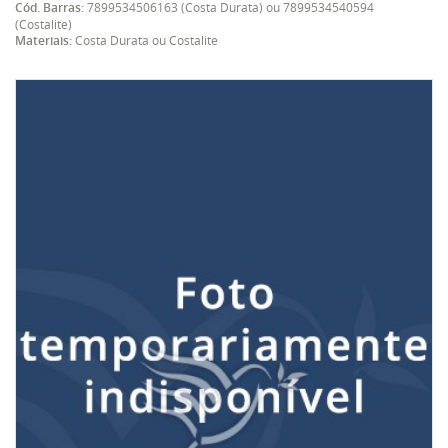
Cód. Barras:
7899534506163 (Costa Durata) ou 7899534540594
(Costalite)
Materiais:
Costa Durata ou Costalite