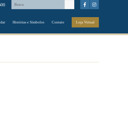
600
dar
Histórias e Símbolos
Contato
Loja Virtual