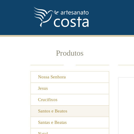
Produtos
Nossa Senhora
Jesus
Crucifixos
Santos e Beatos
Santas e Beatas
Natal