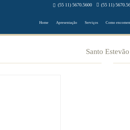
(55 11) 5670.5600
(55 11) 5670.5
Home
Apresentação
Serviços
Como encomen
Santo Estevão