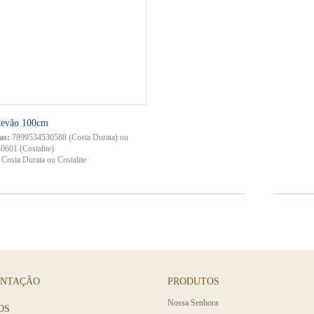
tevão 100cm
as:
7899534530588 (Costa Durata) ou
601 (Costalite)
Costa Durata ou Costalite
ENTAÇÃO
PRODUTOS
Nossa Senhora
OS