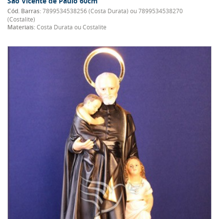
São Vicente de Paulo 60cm
Cód. Barras:
7899534538256 (Costa Durata) ou 7899534538270
(Costalite)
Materiais:
Costa Durata ou Costalite