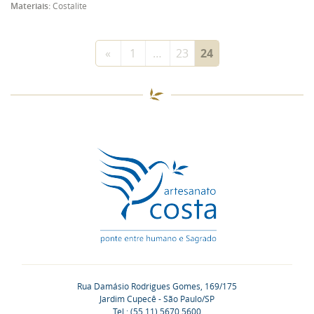
Materiais:
Costalite
Navegação
«
1
…
23
24
por
Produtos
Rua Damásio Rodrigues Gomes, 169/175
Jardim Cupecê - São Paulo/SP
Tel.: (55 11) 5670.5600