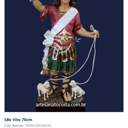
São Vito 70cm
Cód. Barras:
7899534538478