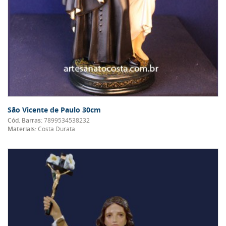
São Vicente de Paulo 30cm
Cód. Barras:
7899534538232
Materiais:
Costa Durata