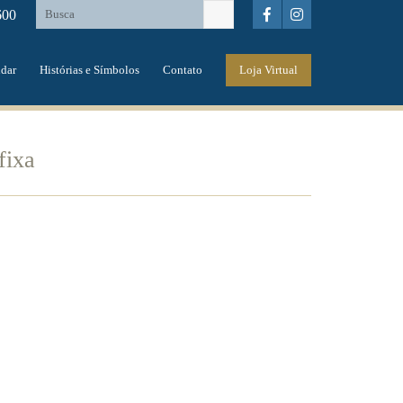
600
dar
Histórias e Símbolos
Contato
Loja Virtual
fixa