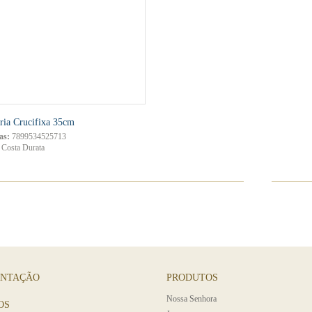
ria Crucifixa 35cm
as:
7899534525713
Costa Durata
ENTAÇÃO
PRODUTOS
Nossa Senhora
OS