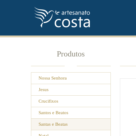
Produtos
Nossa Senhora
Jesus
Crucifixos
Santos e Beatos
Santas e Beatas
Natal