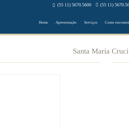
(55 11) 5670.5600
(55 11) 5670.5
Home
Apresentação
Serviços
Como encomen
Santa Maria Cruci