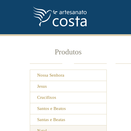
Produtos
Nossa Senhora
Jesus
Crucifixos
Santos e Beatos
Santas e Beatas
Natal