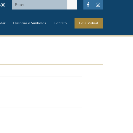
600
dar
Histórias e Símbolos
Contato
Loja Virtual