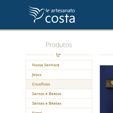
Produtos
Nossa Senhora
Jesus
Crucifixos
Santos e Beatos
Santas e Beatas
Natal