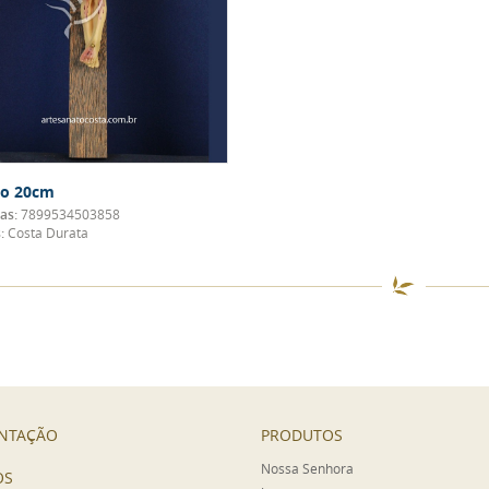
xo 20cm
as:
7899534503858
:
Costa Durata
NTAÇÃO
PRODUTOS
Nossa Senhora
OS