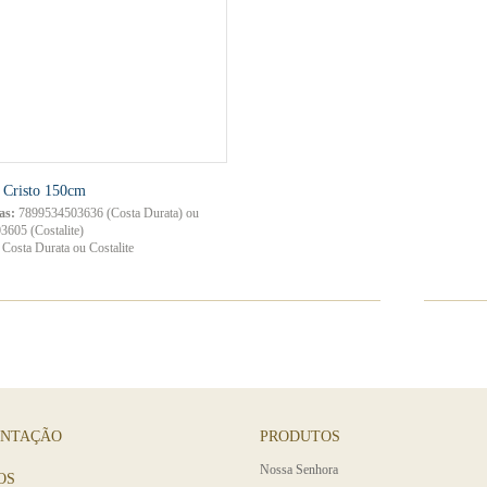
 Cristo 150cm
as:
7899534503636 (Costa Durata) ou
605 (Costalite)
Costa Durata ou Costalite
ENTAÇÃO
PRODUTOS
Nossa Senhora
OS