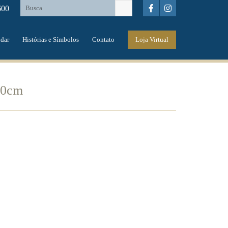
600
dar
Histórias e Símbolos
Contato
Loja Virtual
50cm