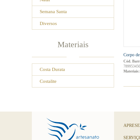
Semana Santa
Diversos
Materiais
Corpo de
Cód. Barr
7899534503
Costa Durata
Materiais:
Costalite
APRES
SERVIÇ