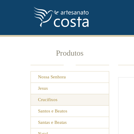
Produtos
Nossa Senhora
Jesus
Crucifixos
Santos e Beatos
Santas e Beatas
Natal